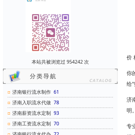
价
本站共被浏览过 954242 次
你
给
济南银行流水制作
61
济
济南入职流水代做
78
明
济南薪资流水定制
93
济南工资流水定制
70
专
济南银行流水代办
72