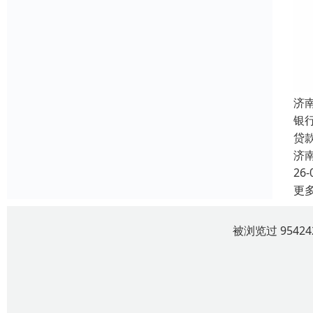
济
银
贷
济
26-
更
被浏览过 954