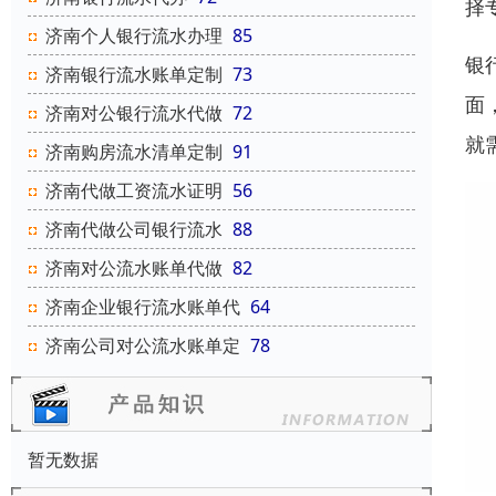
择
济南个人银行流水办理
85
银
济南银行流水账单定制
73
面
济南对公银行流水代做
72
就
济南购房流水清单定制
91
济南代做工资流水证明
56
济南代做公司银行流水
88
济南对公流水账单代做
82
济南企业银行流水账单代
64
济南公司对公流水账单定
78
暂无数据