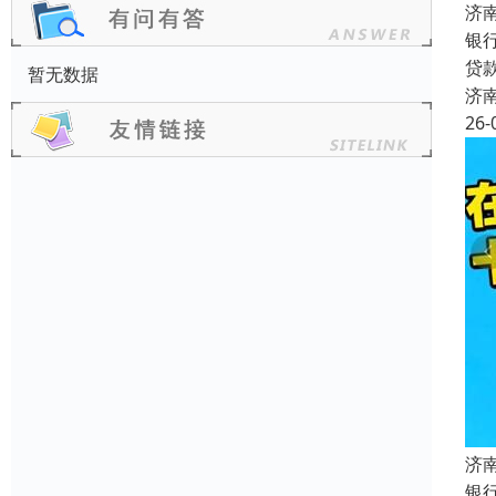
济
银
贷
暂无数据
济
26-
济
银