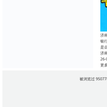
济
银
是
济
26-
更
被浏览过 950