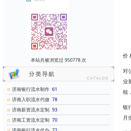
价
本站共被浏览过 950778 次
对
业
济南银行流水制作
61
核
济南入职流水代做
78
银
济南薪资流水定制
93
月
济南工资流水定制
70
济南银行流水代办
72