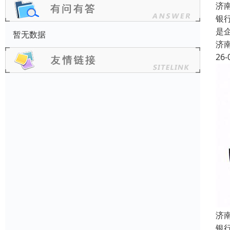
济
银
是
暂无数据
济
26-
济
银