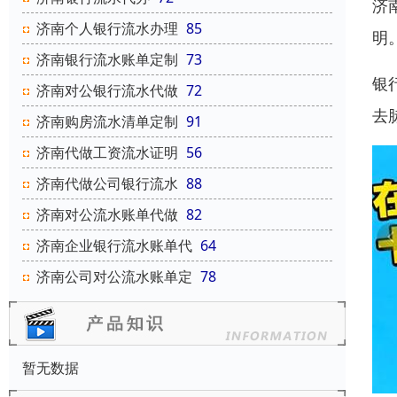
济
济南个人银行流水办理
85
明
济南银行流水账单定制
73
银
济南对公银行流水代做
72
去
济南购房流水清单定制
91
济南代做工资流水证明
56
济南代做公司银行流水
88
济南对公流水账单代做
82
济南企业银行流水账单代
64
济南公司对公流水账单定
78
暂无数据