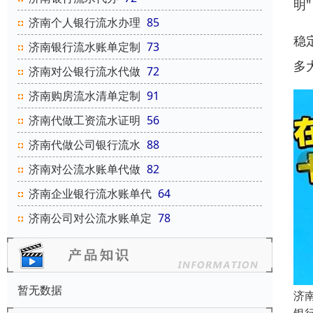
明
济南个人银行流水办理
85
稳
济南银行流水账单定制
73
多
济南对公银行流水代做
72
济南购房流水清单定制
91
济南代做工资流水证明
56
济南代做公司银行流水
88
济南对公流水账单代做
82
济南企业银行流水账单代
64
济南公司对公流水账单定
78
暂无数据
济