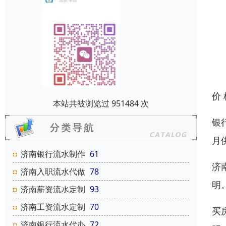
价
本站共被浏览过 951484 次
银
月
济南银行流水制作
61
济
济南入职流水代做
78
明
济南薪资流水定制
93
济南工资流水定制
70
买
济南银行流水代办
72