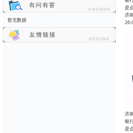
银
是
济
暂无数据
26-
济
银
是