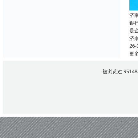
济
银
是
济
26-
更
被浏览过 951