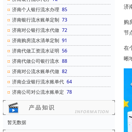
济
济南个人银行流水办理
85
济南银行流水账单定制
73
购
济南对公银行流水代做
72
节
济南购房流水清单定制
91
在
济南代做工资流水证明
56
晰
济南代做公司银行流水
88
济南对公流水账单代做
82
济南企业银行流水账单代
64
济南公司对公流水账单定
78
暂无数据