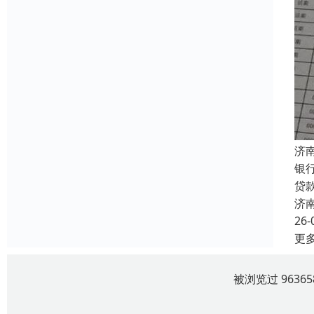
济
银
贷
济
26-
更
被浏览过 963