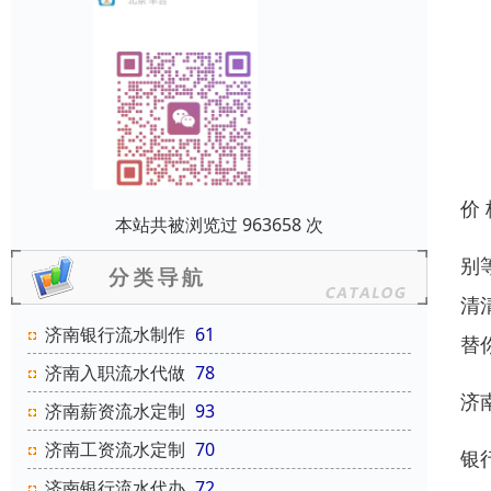
价
本站共被浏览过 963658 次
别
清
济南银行流水制作
61
替
济南入职流水代做
78
济
济南薪资流水定制
93
济南工资流水定制
70
银
济南银行流水代办
72